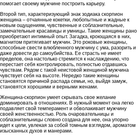
помогает своему мужчине построить карьеру.
Второй тип, характеризующий знак зодиака скорпион
женщина – отчаянные кокетки, любопытные и жадные к
новым ощущениям, чувственные и соблазнительные,
замечательные красавицы и умницы. Такие женщины рано
приобретают интимный опыт. Загадка, кроющаяся в них,
магнитом притягивает мужчин. Это роковые женщины,
способные свести влюбленного мужчину с ума, разорить и
даже довести до самоубийства. Ее страсть не имеет
пределов, она настолько стремится к наслаждению, что
перестает себя контролировать, полностью отдавшись
чувствам. Рядом с такой неистовой женщиной мужчина
чувствует себя на высоте. Нередко такие женщины
становятся причиной распада семьи, но, выйдя замуж,
становятся хорошими и верными женами.
Женщина-скорпион умеет скрывать свое желание
доминировать в отношениях. В нужный момент она легко
подавляет свой темперамент и обволакивает мужчину
своей женственностью. Роль очаровательницы и
соблазнительницы словно создана для нее, она упорно
идет к цели, увлекая за собой томным взглядом, ароматом
изысканных духов и манерами.