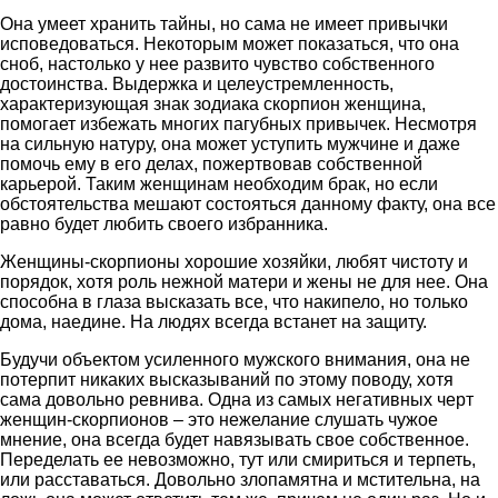
Она умеет хранить тайны, но сама не имеет привычки
исповедоваться. Некоторым может показаться, что она
сноб, настолько у нее развито чувство собственного
достоинства. Выдержка и целеустремленность,
характеризующая знак зодиака скорпион женщина,
помогает избежать многих пагубных привычек. Несмотря
на сильную натуру, она может уступить мужчине и даже
помочь ему в его делах, пожертвовав собственной
карьерой. Таким женщинам необходим брак, но если
обстоятельства мешают состояться данному факту, она все
равно будет любить своего избранника.
Женщины-скорпионы хорошие хозяйки, любят чистоту и
порядок, хотя роль нежной матери и жены не для нее. Она
способна в глаза высказать все, что накипело, но только
дома, наедине. На людях всегда встанет на защиту.
Будучи объектом усиленного мужского внимания, она не
потерпит никаких высказываний по этому поводу, хотя
сама довольно ревнива. Одна из самых негативных черт
женщин-скорпионов – это нежелание слушать чужое
мнение, она всегда будет навязывать свое собственное.
Переделать ее невозможно, тут или смириться и терпеть,
или расставаться. Довольно злопамятна и мстительна, на