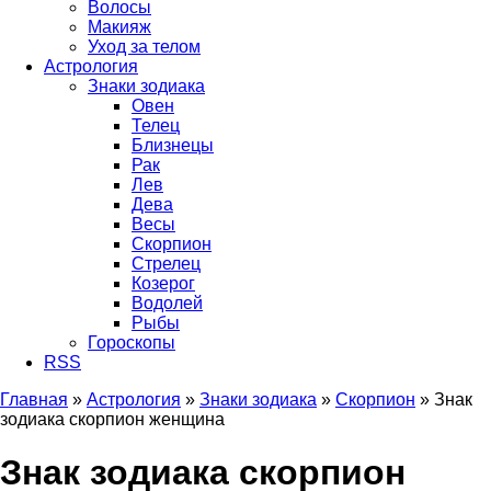
Волосы
Макияж
Уход за телом
Астрология
Знаки зодиака
Овен
Телец
Близнецы
Рак
Лев
Дева
Весы
Скорпион
Стрелец
Козерог
Водолей
Рыбы
Гороскопы
RSS
Главная
»
Астрология
»
Знаки зодиака
»
Скорпион
»
Знак
зодиака скорпион женщина
Вы здесь
Знак зодиака скорпион