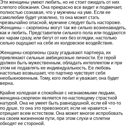
Эти женщины умеют любить, но не стоит ожидать от них
слепого обожания. Она прекрасно все видит и подмечает,
полностью сознавая, что у мужчины на уме. Если ее
самолюбие будет уязвлено, то она может стать
чрезвычайно опасной, мужчине следует быть настороже.
Женщины – скорпионы могут так же сильно возненавидеть,
как и любить. Представители сильного пола или поддаются
их чарам сразу, или бегут от них без оглядки, настолько
сильно ощущают на себе их колдовское воздействие.
Женщины-скорпионы сразу угадывают партнера, их
привлекают сильные амбициозные личности. Ее герой
должен быть мужественным, обладать интеллектом и при
этом не подавлять ее индивидуальность. Ее любовь
настолько возвышает, что партнер чувствует себя
необыкновенным. Тому, кого любит и уважает, она будет
верна.
Крайне холодная и спокойная с незнакомыми людьми,
женщина-скорпион является по-настоящему страстной
натурой. Она не умеет быть равнодушной, если ей что-то
по душе, то она это превозносит, если не нравится –
отрицает всем естеством. Она может многое испробовать
на своем жизненном пути, при этом слухи и сплетни
обходят ее стороной.