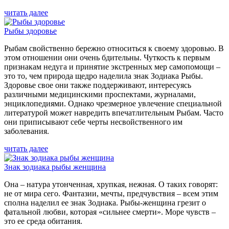
читать далее
Рыбы здоровье
Рыбам свойственно бережно относиться к своему здоровью. В
этом отношении они очень бдительны. Чуткость к первым
признакам недуга и принятие экстренных мер самопомощи –
это то, чем природа щедро наделила знак Зодиака Рыбы.
Здоровье свое они также поддерживают, интересуясь
различными медицинскими проспектами, журналами,
энциклопедиями. Однако чрезмерное увлечение специальной
литературой может навредить впечатлительным Рыбам. Часто
они приписывают себе черты несвойственного им
заболевания.
читать далее
Знак зодиака рыбы женщина
Она – натура утонченная, хрупкая, нежная. О таких говорят:
не от мира сего. Фантазии, мечты, предчувствия – всем этим
сполна наделил ее знак Зодиака. Рыбы-женщина грезит о
фатальной любви, которая «сильнее смерти». Море чувств –
это ее среда обитания.