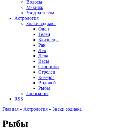
Волосы
Макияж
Уход за телом
Астрология
Знаки зодиака
Овен
Телец
Близнецы
Рак
Лев
Дева
Весы
Скорпион
Стрелец
Козерог
Водолей
Рыбы
Гороскопы
RSS
Главная
»
Астрология
»
Знаки зодиака
Вы здесь
Рыбы