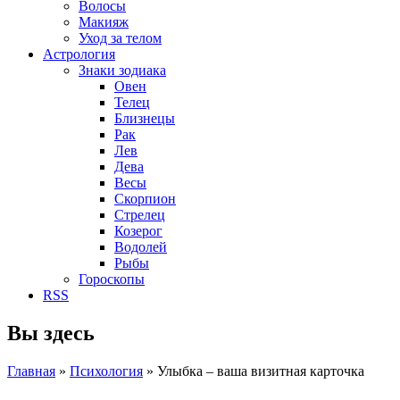
Волосы
Макияж
Уход за телом
Астрология
Знаки зодиака
Овен
Телец
Близнецы
Рак
Лев
Дева
Весы
Скорпион
Стрелец
Козерог
Водолей
Рыбы
Гороскопы
RSS
Вы здесь
Главная
»
Психология
»
Улыбка – ваша визитная карточка