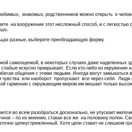
, любимых, знакомых, родственников можно открыть о чело
мите на вооружение этот несложный способ, и с легкостью 
ошо.
альцах разные, выберите преобладающую форму.
окой самооценкой, в некоторых случаях даже наделенных з
 слабые искусно прикрывает. Если кто-либо из окружения на
збегая общения с этими людьми. Иногда могут замыкаться в
 чувства или наоборот пропускают все через себя. Люди с
олной гармонии с окружающим миром им мешает только выс
тся во всем разобраться досконально, не упускает мелочи.
тичное – по их мнению, стакан все же на половину полон. 
аточно целеустремленный. Хотя цели ставит не слишком гр