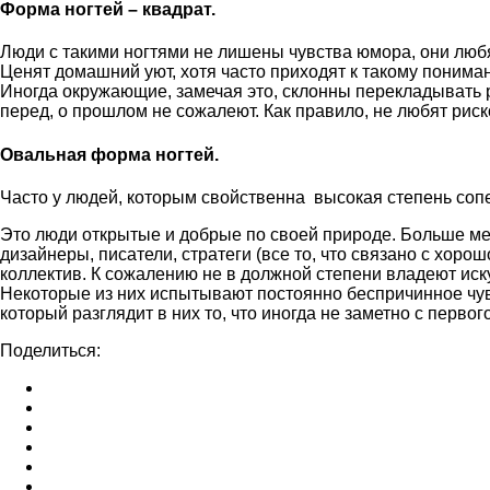
Форма ногтей – квадрат.
Люди с такими ногтями не лишены чувства юмора, они лю
Ценят домашний уют, хотя часто приходят к такому понима
Иногда окружающие, замечая это, склонны перекладывать р
перед, о прошлом не сожалеют. Как правило, не любят риско
Овальная форма ногтей.
Часто у людей, которым свойственна высокая степень сопе
Это люди открытые и добрые по своей природе. Больше ме
дизайнеры, писатели, стратеги (все то, что связано с хоро
коллектив. К сожалению не в должной степени владеют иск
Некоторые из них испытывают постоянно беспричинное чувс
который разглядит в них то, что иногда не заметно с первог
Поделиться: