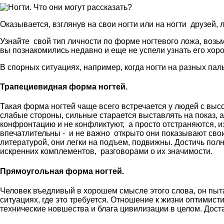
Оказывается, взглянув на свои ногти или на ногти друзей
Узнайте свой тип личности по форме ногтевого ложа, возь
вы познакомились недавно и еще не успели узнать его хор
В спорных ситуациях, например, когда ногти на разных п
Трапециевидная форма ногтей.
Такая форма ногтей чаще всего встречается у людей с выс
слабые стороны, сильные старается выставлять на показ, а
конфронтацию и не конфликтуют, а просто отстраняются, и
впечатлительны - и не важно открыто они показывают свои
литературой, они легки на подъем, подвижны. Достичь п
искренних комплементов, разговорами о их значимости.
Прямоугольная форма ногтей.
Человек въедливый в хорошем смысле этого слова, он пытае
ситуациях, где это требуется. Отношение к жизни оптимис
технические новшества и блага цивилизации в целом. Дост