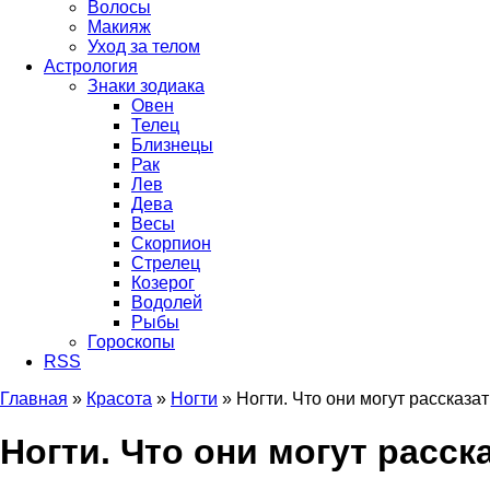
Волосы
Макияж
Уход за телом
Астрология
Знаки зодиака
Овен
Телец
Близнецы
Рак
Лев
Дева
Весы
Скорпион
Стрелец
Козерог
Водолей
Рыбы
Гороскопы
RSS
Главная
»
Красота
»
Ногти
»
Ногти. Что они могут рассказа
Вы здесь
Ногти. Что они могут расск