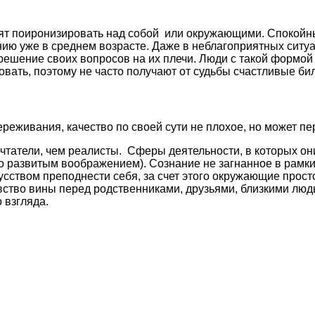
бят поиронизировать над собой или окружающими. Спокойн
нию уже в среднем возрасте. Даже в неблагоприятных ситу
ешение своих вопросов на их плечи. Люди с такой формой н
вать, поэтому не часто получают от судьбы счастливые биле
реживания, качество по своей сути не плохое, но может пе
чтатели, чем реалисты. Сферы деятельности, в которых он
шо развитым воображением). Сознание не загнанное в рамки,
усством преподнести себя, за счет этого окружающие прост
тво вины перед родственниками, друзьями, близкими людьм
о взгляда.