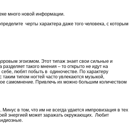
веке много новой информации.
определите черты характера даже того человека, с которым
доровым эгоизмом. Этот типаж знает свои сильные и
 разделяет такого мнения – то открыто не идут на
 себе, любят побыть в одиночестве. По характеру
 таким типом ногтей часто увлекаются музыкой,
окое самомнение. Привлечь их можно большим количеством
 Минус в том, что им не всегда удается импровизация в тех
Своей энергией может заражать окружающих. Любит
андиозные.