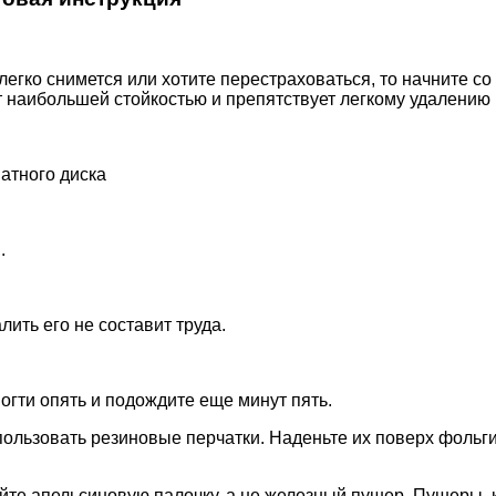
 легко снимется или хотите перестраховаться, то начните со
т наибольшей стойкостью и препятствует легкому удалению 
атного диска
.
лить его не составит труда.
ногти опять и подождите еще минут пять.
льзовать резиновые перчатки. Наденьте их поверх фольги
уйте апельсиновую палочку, а не железный пушер. Пушеры, 