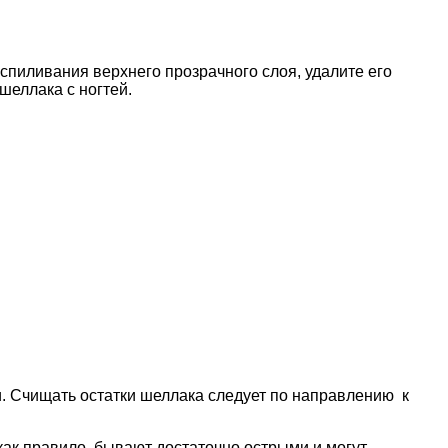
 спиливания верхнего прозрачного слоя, удалите его
шеллака с ногтей.
. Счищать остатки шеллака следует по направлению к
как правило, бывают достаточно острыми и могут