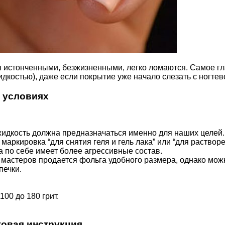
я истонченными, безжизненными, легко ломаются. Самое гла
костью), даже если покрытие уже начало слезать с ногтев
 условиях
 жидкость должна предназначаться именно для наших целей.
маркировка “для снятия геля и гель лака” или “для раствор
а по себе имеет более агрессивные состав.
мастеров продается фольга удобного размера, однако можн
печки.
00 до 180 грит.
говая инструкция