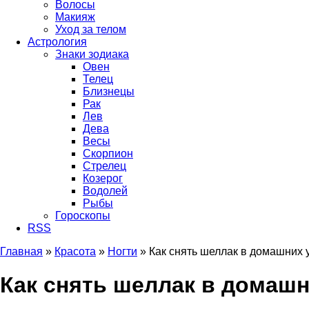
Волосы
Макияж
Уход за телом
Астрология
Знаки зодиака
Овен
Телец
Близнецы
Рак
Лев
Дева
Весы
Скорпион
Стрелец
Козерог
Водолей
Рыбы
Гороскопы
RSS
Главная
»
Красота
»
Ногти
»
Как снять шеллак в домашних 
Вы здесь
Как снять шеллак в домаш