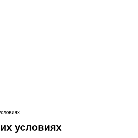
условиях
них условиях