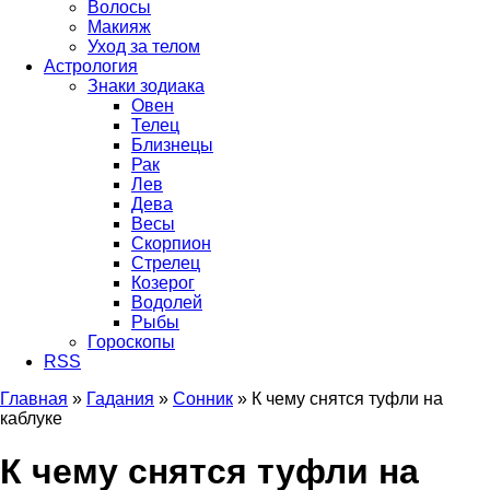
Волосы
Макияж
Уход за телом
Астрология
Знаки зодиака
Овен
Телец
Близнецы
Рак
Лев
Дева
Весы
Скорпион
Стрелец
Козерог
Водолей
Рыбы
Гороскопы
RSS
Главная
»
Гадания
»
Сонник
»
К чему снятся туфли на
каблуке
Вы здесь
К чему снятся туфли на