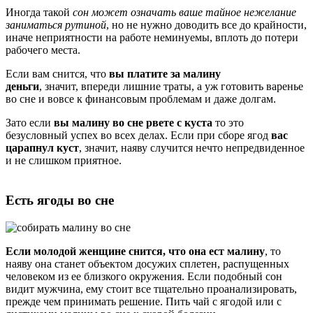
Иногда такой
сон может означать ваше тайное нежелание
заниматься рутиной
, но не нужно доводить все до крайности,
иначе неприятности на работе неминуемы, вплоть до потери
рабочего места.
Если вам снится, что
вы платите за малину
деньги
, значит, впереди лишние траты, а уж готовить варенье
во сне и вовсе к финансовым проблемам и даже долгам.
Зато если
вы малину во сне рвете с куста
то это
безусловный успех во всех делах. Если при сборе ягод
вас
царапнул куст
, значит, наяву случится нечто непредвиденное
и не слишком приятное.
Есть ягоды во сне
Если молодой женщине снится, что она ест малину
, то
наяву она станет объектом досужих сплетен, распущенных
человеком из ее близкого окружения. Если подобный сон
видит мужчина, ему стоит все тщательно проанализировать,
прежде чем принимать решение. Пить чай с ягодой или с