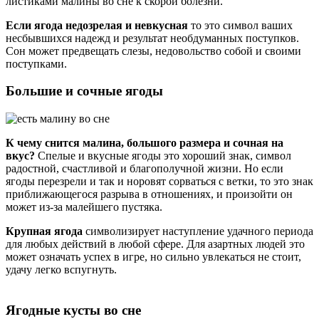
листиками малины во сне к скорой болезни.
Если ягода недозрелая и невкусная
то это символ ваших
несбывшихся надежд и результат необдуманных поступков.
Сон может предвещать слезы, недовольство собой и своими
поступками.
Большие и сочные ягоды
К чему снится малина, большого размера и сочная на
вкус?
Спелые и вкусные ягоды
это хороший знак, символ
радостной, счастливой и благополучной жизни. Но если
ягоды перезрели и так и норовят сорваться с ветки, то это знак
приближающегося разрыва в отношениях, и произойти он
может из-за малейшего пустяка.
Крупная ягода
символизирует наступление удачного периода
для любых действий в любой сфере. Для азартных людей это
может означать успех в игре, но сильно увлекаться не стоит,
удачу легко вспугнуть.
Ягодные кусты во сне