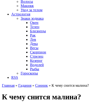
Волосы
Макияж
Уход за телом
Астрология
Знаки зодиака
Овен
Телец
Близнецы
Рак
Лев
Дева
Весы
Скорпион
Стрелец
Козерог
Водолей
Рыбы
Гороскопы
RSS
Главная
»
Гадания
»
Сонник
»
К чему снится малина?
Вы здесь
К чему снится малина?