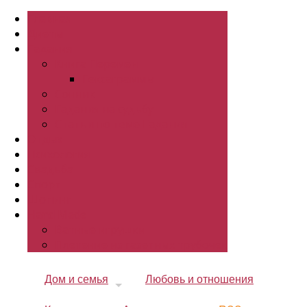
Главная
Диеты
Гадания
Книга Перемен
Гексаграммы
Сонник
Гадания на судьбу
Статьи по теме Гадания
Отдых
Психология
Свадьба
Спорт
Шопинг
Hand Made
Ватные игрушки
Плетение из газетных трубочек
Дом и семья
Любовь и отношения