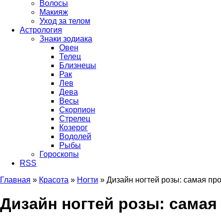
Волосы
Макияж
Уход за телом
Астрология
Знаки зодиака
Овен
Телец
Близнецы
Рак
Лев
Дева
Весы
Скорпион
Стрелец
Козерог
Водолей
Рыбы
Гороскопы
RSS
Главная
»
Красота
»
Ногти
»
Дизайн ногтей розы: самая пр
Вы здесь
Дизайн ногтей розы: самая