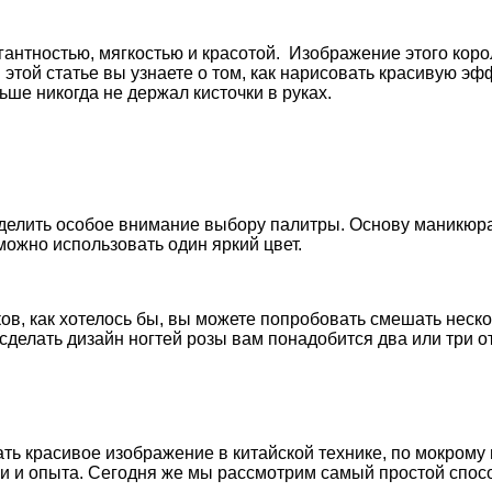
антностью, мягкостью и красотой. Изображение этого корол
 этой статье вы узнаете о том, как нарисовать красивую э
ьше никогда не держал кисточки в руках.
делить особое внимание выбору палитры. Основу маникюра
ожно использовать один яркий цвет.
ов, как хотелось бы, вы можете попробовать смешать неск
сделать дизайн ногтей розы вам понадобится два или три о
ь красивое изображение в китайской технике, по мокрому 
 и опыта. Сегодня же мы рассмотрим самый простой спосо