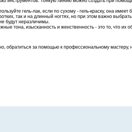
ко инструментов. Тонкую линию можно создать при помощи 
ользуйте гель-лак, если по сухому - гель-краску, она имеет
оротких, так и на длинный ногтях, но при этом важно выбра
ие будут неразличимы.
ные тона, изысканность и женственность - это то, что их о
но, обратиться за помощью к профессиональному мастеру, н