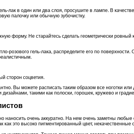
ель-лак в один или два слоя, просушите в лампе. В качест
овую палочку или обычную зубочистку.
жную форму. Не старайтесь сделать геометрически ровный к
етло-розового гель-лака, распределите его по поверхност
 реалистичным.
ый сторон соцветия.
антно. Вы можете расписать таким образом все ноготки или 
дизайнами, такими как полоски, горошек, кружево и градие
листов
но наносить очень аккуратно. На нем очень заметны любые
к как это высоко пигментированный цвет, некачественные 