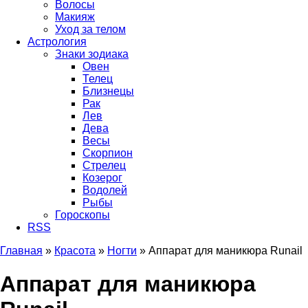
Волосы
Макияж
Уход за телом
Астрология
Знаки зодиака
Овен
Телец
Близнецы
Рак
Лев
Дева
Весы
Скорпион
Стрелец
Козерог
Водолей
Рыбы
Гороскопы
RSS
Главная
»
Красота
»
Ногти
»
Аппарат для маникюра Runail
Вы здесь
Аппарат для маникюра