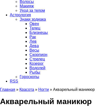
Волосы
Макияж
Уход за телом
Астрология
Знаки зодиака
Овен
Телец
Близнецы
Рак
Лев
Дева
Весы
Скорпион
Стрелец
Козерог
Водолей
Рыбы
Гороскопы
RSS
Главная
»
Красота
»
Ногти
»
Акварельный маникюр
Вы здесь
Акварельный маникюр