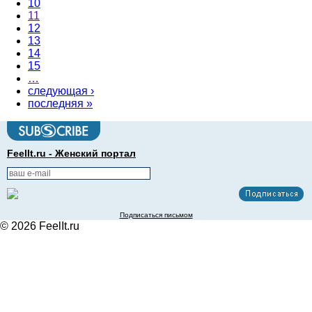
10
11
12
13
14
15
…
следующая ›
последняя »
FeelIt.ru - Женский портал
Подписаться письмом
© 2026 FeelIt.ru