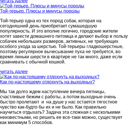
читать далее
Той-терьер. Плюсы и минусы породы
Той-терьер одна из тех пород собак, которая на
сегодняшний день приобретает сумашедшую
популярность. И это вполне логично, городские жители
хотят завести домашнего питомца и делают выбор в пользу
собачек небольших размеров, активных, не требующих
особого ухода за шерстью. Той-терьеры гладкошерстные,
поэтому регулярное вычесывание пуха не требуется, во
время линьки шерсти в квартире не так много, даже если
сравнивать с обычной кошкой.
читать далее
Как по-настоящему отдохнуть на выходных?
Мы так долго ждем наступление вечера пятницы,
счастливые бежим с работы, а потом выходные очень
быстро пролетают и на душе у нас остается тягостное
чувство как-будто бы их и не было. Как правильно
научиться отдыхать? Задача эта сложная с несколькими
неизвестными, но решить ее все-таки можно, существует
как минимум 5 способов.