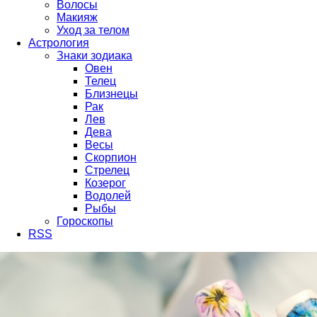
Волосы
Макияж
Уход за телом
Астрология
Знаки зодиака
Овен
Телец
Близнецы
Рак
Лев
Дева
Весы
Скорпион
Стрелец
Козерог
Водолей
Рыбы
Гороскопы
RSS